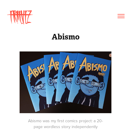
Abismo
Abismo was my first comics project: a 20-
page wordless story independently